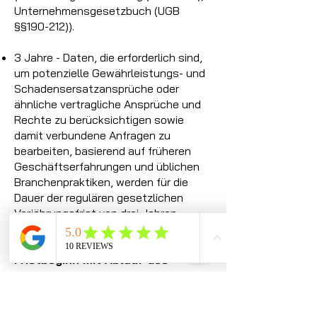
Unternehmensgesetzbuch (UGB
§§190-212)).
3 Jahre - Daten, die erforderlich sind,
um potenzielle Gewährleistungs- und
Schadensersatzansprüche oder
ähnliche vertragliche Ansprüche und
Rechte zu berücksichtigen sowie
damit verbundene Anfragen zu
bearbeiten, basierend auf früheren
Geschäftserfahrungen und üblichen
Branchenpraktiken, werden für die
Dauer der regulären gesetzlichen
Verjährungsfrist von drei Jahren
gespeichert (§§ 1478, 1480 ABGB).
Fristbeginn mit Ablauf des
Jahres:
Beginnt eine Frist nicht
ausdrücklich zu einem bestimmten
Datum und beträgt sie mindestens ein